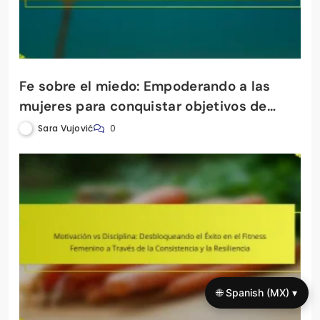
Fe sobre el miedo: Empoderando a las
mujeres para conquistar objetivos de
fitness y abrazar un estilo de vida
Sara Vujović
0
saludable
🌐 Spanish (MX) ▾