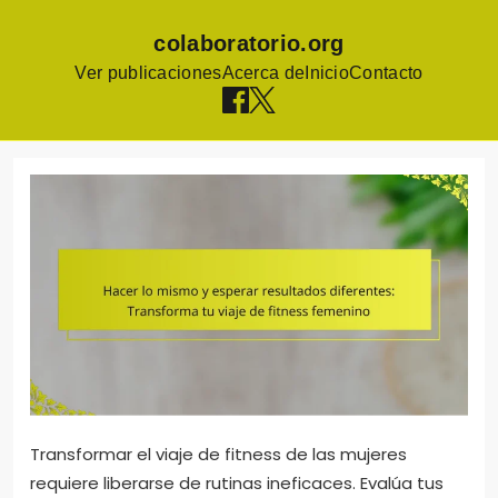
colaboratorio.org
Ver publicaciones
Acerca de
Inicio
Contacto
Skip
to
content
Transformar el viaje de fitness de las mujeres
requiere liberarse de rutinas ineficaces. Evalúa tus