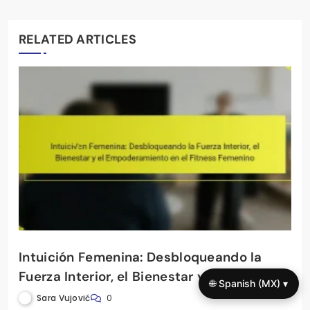
RELATED ARTICLES
Intuición Femenina: Desbloqueando la
Fuerza Interior, el Bienestar y el
🌐 Spanish (MX) ▾
Empoderamiento en el Fitness Femenino
Sara Vujović
0