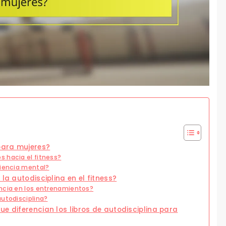
 para mujeres?
 hacia el fitness?
liencia mental?
la autodisciplina en el fitness?
encia en los entrenamientos?
autodisciplina?
e diferencian los libros de autodisciplina para