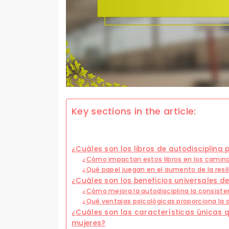
Key sections in the article:
¿Cuáles son los libros de autodisciplina
¿Cómo impactan estos libros en los caminos
¿Qué papel juegan en el aumento de la resi
¿Cuáles son los beneficios universales de 
¿Cómo mejora la autodisciplina la consist
¿Qué ventajas psicológicas proporciona la 
¿Cuáles son las características únicas qu
mujeres?